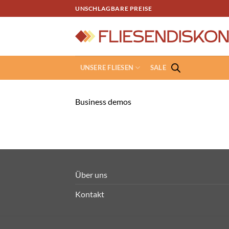
Zum
UNSCHLAGBARE PREISE
Inhalt
springen
UNSERE FLIESEN
SALE
Business demos
Über uns
Kontakt