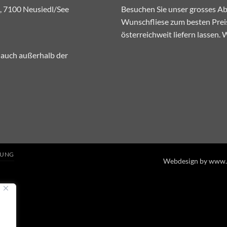
, 7100 Neusiedl/See
Besuchen Sie unser grosses Abh
Wunschfliese zum besten Preis
österreichweit liefern lassen.
 auch außerhalb der
RUNG
Webdesign by www.w