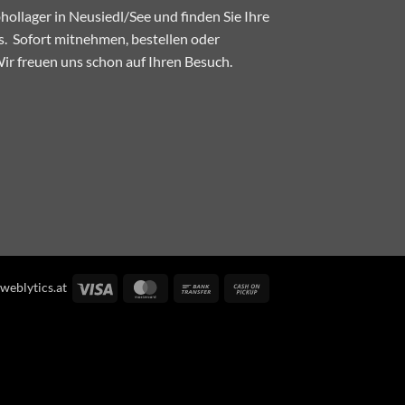
ollager in Neusiedl/See und finden Sie Ihre
. Sofort mitnehmen, bestellen oder
 Wir freuen uns schon auf Ihren Besuch.
Visa
MasterCard
Bank
Cash
eblytics.at
Transfer
on
Pickup