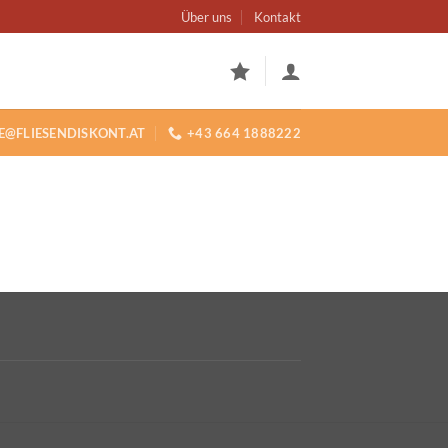
Über uns
Kontakt
E@FLIESENDISKONT.AT
+43 664 1888222