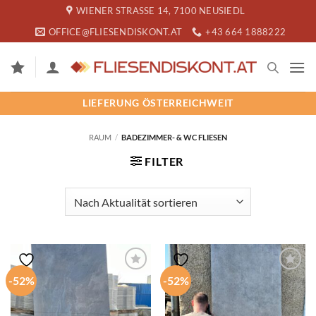
Zum
WIENER STRASSE 14, 7100 NEUSIEDL
Inhalt
OFFICE@FLIESENDISKONT.AT
+43 664 1888222
springen
LIEFERUNG ÖSTERREICHWEIT
RAUM
/
BADEZIMMER- & WC FLIESEN
FILTER
-52%
-52%