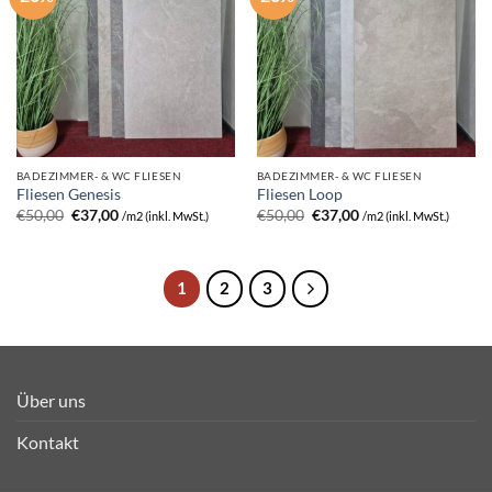
BADEZIMMER- & WC FLIESEN
BADEZIMMER- & WC FLIESEN
Fliesen Genesis
Fliesen Loop
Ursprünglicher
Aktueller
Ursprünglicher
Aktueller
€
50,00
€
37,00
€
50,00
€
37,00
/m2 (inkl. MwSt.)
/m2 (inkl. MwSt.)
Preis
Preis
Preis
Preis
war:
ist:
war:
ist:
€50,00
€37,00.
€50,00
€37,00.
1
2
3
Über uns
Kontakt