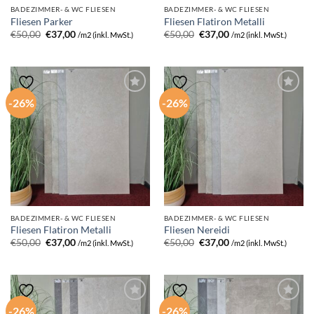
BADEZIMMER- & WC FLIESEN
BADEZIMMER- & WC FLIESEN
Fliesen Parker
Fliesen Flatiron Metalli
Ursprünglicher
Aktueller
Ursprünglicher
Aktueller
€
50,00
€
37,00
€
50,00
€
37,00
/m2 (inkl. MwSt.)
/m2 (inkl. MwSt.)
Preis
Preis
Preis
Preis
war:
ist:
war:
ist:
€50,00
€37,00.
€50,00
€37,00.
-26%
-26%
BADEZIMMER- & WC FLIESEN
BADEZIMMER- & WC FLIESEN
Fliesen Flatiron Metalli
Fliesen Nereidi
Ursprünglicher
Aktueller
Ursprünglicher
Aktueller
€
50,00
€
37,00
€
50,00
€
37,00
/m2 (inkl. MwSt.)
/m2 (inkl. MwSt.)
Preis
Preis
Preis
Preis
war:
ist:
war:
ist:
€50,00
€37,00.
€50,00
€37,00.
-26%
-26%