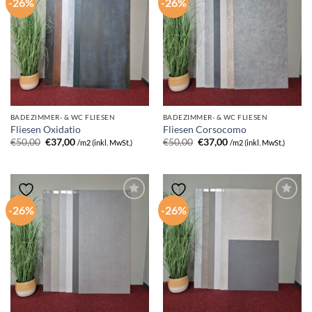
-26%
-26%
BADEZIMMER- & WC FLIESEN
BADEZIMMER- & WC FLIESEN
Fliesen Oxidatio
Fliesen Corsocomo
Ursprünglicher
Aktueller
Ursprünglicher
Aktueller
€
50,00
€
37,00
€
50,00
€
37,00
/m2 (inkl. MwSt.)
/m2 (inkl. MwSt.)
Preis
Preis
Preis
Preis
war:
ist:
war:
ist:
€50,00
€37,00.
€50,00
€37,00.
-26%
-26%