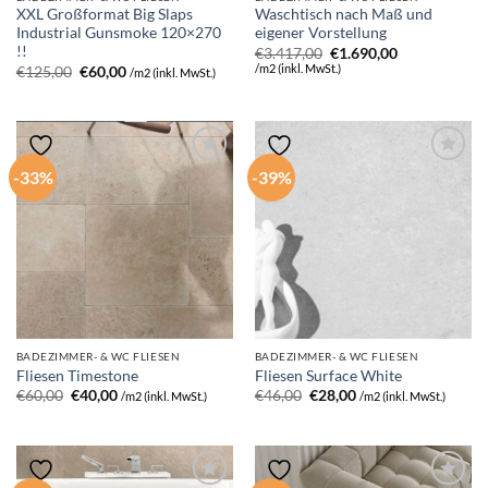
XXL Großformat Big Slaps
Waschtisch nach Maß und
Industrial Gunsmoke 120×270
eigener Vorstellung
!!
Ursprünglicher
Aktueller
€
3.417,00
€
1.690,00
Preis
Preis
/m2 (inkl. MwSt.)
Ursprünglicher
Aktueller
€
125,00
€
60,00
/m2 (inkl. MwSt.)
war:
ist:
Preis
Preis
€3.417,00
€1.690,00.
war:
ist:
€125,00
€60,00.
-33%
-39%
BADEZIMMER- & WC FLIESEN
BADEZIMMER- & WC FLIESEN
Fliesen Timestone
Fliesen Surface White
Ursprünglicher
Aktueller
Ursprünglicher
Aktueller
€
60,00
€
40,00
€
46,00
€
28,00
/m2 (inkl. MwSt.)
/m2 (inkl. MwSt.)
Preis
Preis
Preis
Preis
war:
ist:
war:
ist:
€60,00
€40,00.
€46,00
€28,00.