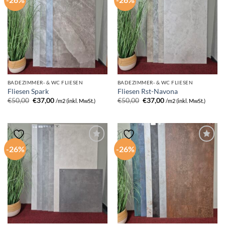
BADEZIMMER- & WC FLIESEN
BADEZIMMER- & WC FLIESEN
Fliesen Spark
Fliesen Rst-Navona
Ursprünglicher
Aktueller
Ursprünglicher
Aktueller
€
50,00
€
37,00
€
50,00
€
37,00
/m2 (inkl. MwSt.)
/m2 (inkl. MwSt.)
Preis
Preis
Preis
Preis
war:
ist:
war:
ist:
€50,00
€37,00.
€50,00
€37,00.
-26%
-26%