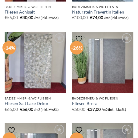
BADEZIMMER- & WC FLIESEN
BADEZIMMER- & WC FLIESEN
Fliesen Achisalt
Naturstein Travertin Italien
Ursprünglicher
Aktueller
Ursprünglicher
Aktueller
€
55,00
€
40,00
€
100,00
€
74,00
/m2 (inkl. MwSt.)
/m2 (inkl. MwSt.)
Preis
Preis
Preis
Preis
war:
ist:
war:
ist:
€55,00
€40,00.
€100,00
€74,00.
-14%
-26%
BADEZIMMER- & WC FLIESEN
BADEZIMMER- & WC FLIESEN
Fliesen Salt Lake Dekor
Fliesen Brera
Ursprünglicher
Aktueller
Ursprünglicher
Aktueller
€
65,00
€
56,00
€
50,00
€
37,00
/m2 (inkl. MwSt.)
/m2 (inkl. MwSt.)
Preis
Preis
Preis
Preis
war:
ist:
war:
ist:
€65,00
€56,00.
€50,00
€37,00.