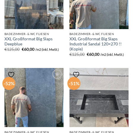
BADEZIMMER- & WC FLIESEN
BADEZIMMER- & WC FLIESEN
XXL Großformat Big Slaps
XXL Großformat Big Slaps
Deepblue
Industrial Sandal 120×270 !!
(Kopie)
Ursprünglicher
Aktueller
€
125,00
€
60,00
/m2 (inkl. MwSt.)
Preis
Preis
Ursprünglicher
Aktueller
€
125,00
€
60,00
/m2 (inkl. MwSt.)
war:
ist:
Preis
Preis
€125,00
€60,00.
war:
ist:
€125,00
€60,00.
-52%
-51%
BADEZIMMER- & WC FLIESEN
BADEZIMMER- & WC FLIESEN