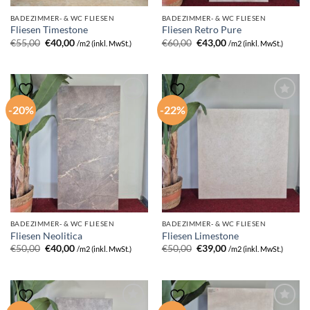
BADEZIMMER- & WC FLIESEN
BADEZIMMER- & WC FLIESEN
Fliesen Timestone
Fliesen Retro Pure
Ursprünglicher
Aktueller
Ursprünglicher
Aktueller
€
55,00
€
40,00
€
60,00
€
43,00
/m2 (inkl. MwSt.)
/m2 (inkl. MwSt.)
Preis
Preis
Preis
Preis
war:
ist:
war:
ist:
€55,00
€40,00.
€60,00
€43,00.
-20%
-22%
BADEZIMMER- & WC FLIESEN
BADEZIMMER- & WC FLIESEN
Fliesen Neolitica
Fliesen Limestone
Ursprünglicher
Aktueller
Ursprünglicher
Aktueller
€
50,00
€
40,00
€
50,00
€
39,00
/m2 (inkl. MwSt.)
/m2 (inkl. MwSt.)
Preis
Preis
Preis
Preis
war:
ist:
war:
ist:
€50,00
€40,00.
€50,00
€39,00.