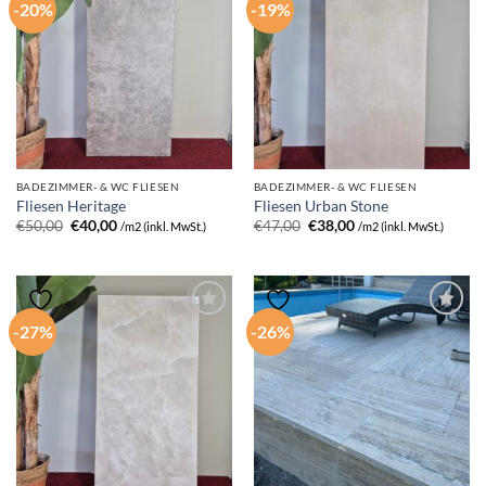
-20%
-19%
BADEZIMMER- & WC FLIESEN
BADEZIMMER- & WC FLIESEN
Fliesen Heritage
Fliesen Urban Stone
Ursprünglicher
Aktueller
Ursprünglicher
Aktueller
€
50,00
€
40,00
€
47,00
€
38,00
/m2 (inkl. MwSt.)
/m2 (inkl. MwSt.)
Preis
Preis
Preis
Preis
war:
ist:
war:
ist:
€50,00
€40,00.
€47,00
€38,00.
-27%
-26%