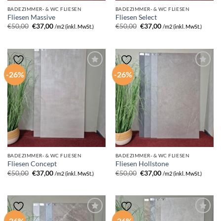
BADEZIMMER- & WC FLIESEN
BADEZIMMER- & WC FLIESEN
Fliesen Massive
Fliesen Select
Ursprünglicher
Aktueller
Ursprünglicher
Aktueller
€
50,00
€
37,00
€
50,00
€
37,00
/m2 (inkl. MwSt.)
/m2 (inkl. MwSt.)
Preis
Preis
Preis
Preis
war:
ist:
war:
ist:
€50,00
€37,00.
€50,00
€37,00.
-26%
-26%
BADEZIMMER- & WC FLIESEN
BADEZIMMER- & WC FLIESEN
Fliesen Concept
Fliesen Hollstone
Ursprünglicher
Aktueller
Ursprünglicher
Aktueller
€
50,00
€
37,00
€
50,00
€
37,00
/m2 (inkl. MwSt.)
/m2 (inkl. MwSt.)
Preis
Preis
Preis
Preis
war:
ist:
war:
ist:
€50,00
€37,00.
€50,00
€37,00.
-26%
-26%