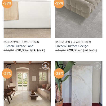
-39%
-39%
BADEZIMMER- & WC FLIESEN
BADEZIMMER- & WC FLIESEN
Fliesen Surface Sand
Fliesen Surface Greige
Ursprünglicher
Aktueller
Ursprünglicher
Aktueller
€
46,00
€
28,00
€
46,00
€
28,00
/m2 (inkl. MwSt.)
/m2 (inkl. MwSt.)
Preis
Preis
Preis
Preis
war:
ist:
war:
ist:
€46,00
€28,00.
€46,00
€28,00.
-27%
-28%