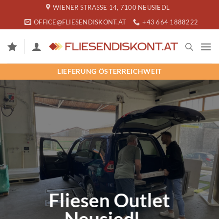
Zum
WIENER STRASSE 14, 7100 NEUSIEDL
Inhalt
OFFICE@FLIESENDISKONT.AT
+43 664 1888222
springen
LIEFERUNG ÖSTERREICHWEIT
Fliesen Outlet
Neusiedl –