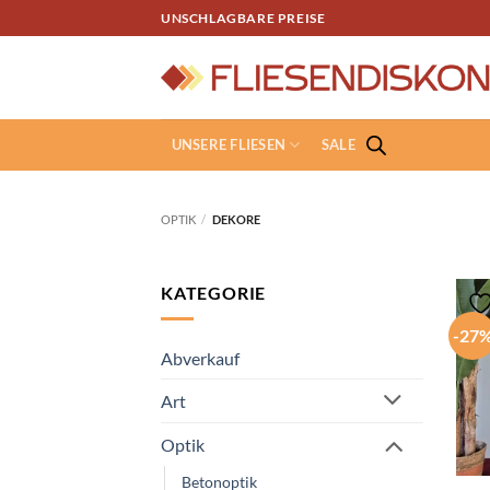
Zum
UNSCHLAGBARE PREISE
Inhalt
springen
UNSERE FLIESEN
SALE
OPTIK
/
DEKORE
KATEGORIE
-27
Abverkauf
Art
Optik
Betonoptik