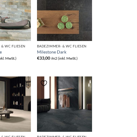
 & WC FLIESEN
BADEZIMMER- & WC FLIESEN
e
Milestone Dark
€
33,00
nkl. MwSt.)
/m2 (inkl. MwSt.)
 & WC FLIESEN
BADEZIMMER- & WC FLIESEN