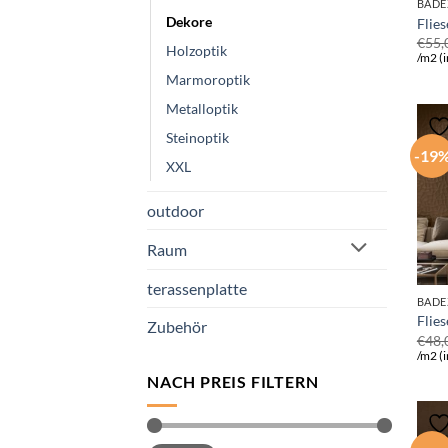
BADE
Dekore
Flies
€
55,
Holzoptik
/m2 (i
Marmoroptik
Metalloptik
Steinoptik
-19
XXL
outdoor
Raum
terassenplatte
BADE
Flie
Zubehör
€
48,
/m2 (i
NACH PREIS FILTERN