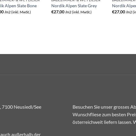
ik Alpen Slate Bone
Nordik Alpen Slate Grey
Nordik Alpen
00
€
27,00
€
27,00
/m2 (inkl. MwSt.)
/m2 (inkl. MwSt.)
/m2 (i
, 7100 Neusiedl/See
Besuchen Sie unser grosses Abh
Wunschfliese zum besten Preis
österreichweit liefern lassen.
 auch außerhalb der