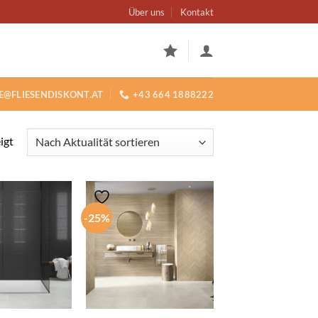
Über uns
Kontakt
E@FLIESENDISKONT.AT
+43 664 1888222
Nach
igt
Aktualität
sortiert
-25%