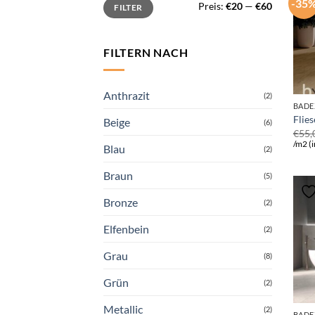
Min.
Max.
-35
Preis:
€20
—
€60
FILTER
Preis
Preis
FILTERN NACH
Anthrazit
(2)
BADE
Flie
Beige
(6)
€
55,
/m2 (i
Blau
(2)
Braun
(5)
Bronze
(2)
Elfenbein
(2)
Grau
(8)
Grün
(2)
Metallic
(2)
BADE