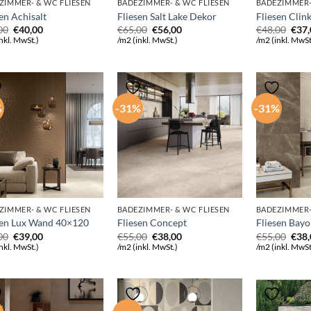
ZIMMER- & WC FLIESEN
BADEZIMMER- & WC FLIESEN
BADEZIMMER-
en Achisalt
Fliesen Salt Lake Dekor
Fliesen Clin
Ursprünglicher
Aktueller
Ursprünglicher
Aktueller
Ursp
00
€
40,00
€
65,00
€
56,00
€
48,00
€
37
Preis
Preis
Preis
Preis
Prei
nkl. MwSt.)
/m2 (inkl. MwSt.)
/m2 (inkl. MwSt
war:
ist:
war:
ist:
war:
€55,00
€40,00.
€65,00
€56,00.
€48,
%
-31%
-31%
ZIMMER- & WC FLIESEN
BADEZIMMER- & WC FLIESEN
BADEZIMMER-
sen Lux Wand 40×120
Fliesen Concept
Fliesen Bay
Ursprünglicher
Aktueller
Ursprünglicher
Aktueller
Ursp
00
€
39,00
€
55,00
€
38,00
€
55,00
€
38
Preis
Preis
Preis
Preis
Prei
nkl. MwSt.)
/m2 (inkl. MwSt.)
/m2 (inkl. MwSt
war:
ist:
war:
ist:
war:
€48,00
€39,00.
€55,00
€38,00.
€55,