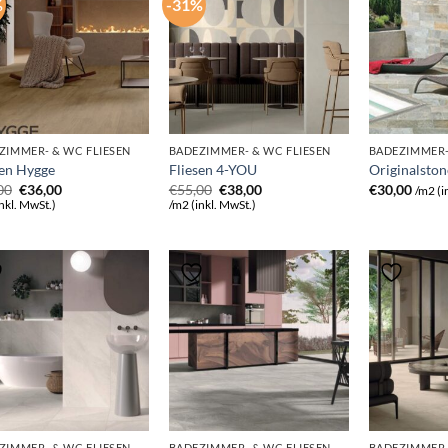
%
-31%
ZIMMER- & WC FLIESEN
BADEZIMMER- & WC FLIESEN
BADEZIMMER-
sen Hygge
Fliesen 4-YOU
Originalston
Ursprünglicher
Aktueller
Ursprünglicher
Aktueller
00
€
36,00
€
55,00
€
38,00
€
30,00
/m2 (i
Preis
Preis
Preis
Preis
nkl. MwSt.)
/m2 (inkl. MwSt.)
war:
ist:
war:
ist:
€55,00
€36,00.
€55,00
€38,00.
ZIMMER- & WC FLIESEN
BADEZIMMER- & WC FLIESEN
BADEZIMMER-