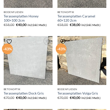
BODENFLIESEN
BETONOPTIK
Terassenplatten Honey
Terassenplatten Caramel
100×100 2cm
60×120 2cm
Ursprünglicher
Aktueller
Ursprünglicher
Aktueller
€
58,00
€
40,00
€
58,00
€
38,00
/m2 (inkl. MwSt.)
/m2 (inkl. MwSt.)
Preis
Preis
Preis
Preis
war:
ist:
war:
ist:
€58,00
€40,00.
€58,00
€38,00.
-43%
-43%
BETONOPTIK
BODENFLIESEN
Terassenplatten Dock Gris
Terassenplatten Volga Gris
Ursprünglicher
Aktueller
Ursprünglicher
Aktueller
€
70,00
€
40,00
€
70,00
€
40,00
/m2 (inkl. MwSt.)
/m2 (inkl. MwSt.)
Preis
Preis
Preis
Preis
war:
ist:
war:
ist:
€70,00
€40,00.
€70,00
€40,00.