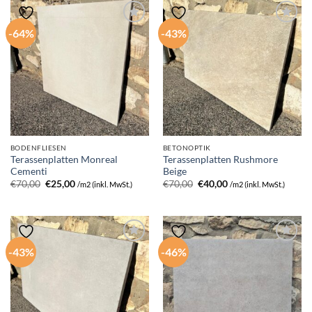
-64%
-43%
BODENFLIESEN
BETONOPTIK
Terassenplatten Monreal
Terassenplatten Rushmore
Cementi
Beige
Ursprünglicher
Aktueller
Ursprünglicher
Aktueller
€
70,00
€
25,00
€
70,00
€
40,00
/m2 (inkl. MwSt.)
/m2 (inkl. MwSt.)
Preis
Preis
Preis
Preis
war:
ist:
war:
ist:
€70,00
€25,00.
€70,00
€40,00.
-43%
-46%