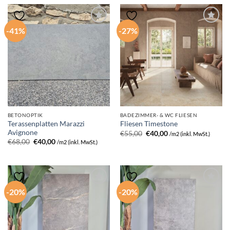
€70,00
€50,00.
€68,00
€36,00.
-41%
-27%
BETONOPTIK
BADEZIMMER- & WC FLIESEN
Terassenplatten Marazzi
Fliesen Timestone
Avignone
Ursprünglicher
Aktueller
€
55,00
€
40,00
/m2 (inkl. MwSt.)
Preis
Preis
Ursprünglicher
Aktueller
€
68,00
€
40,00
/m2 (inkl. MwSt.)
war:
ist:
Preis
Preis
€55,00
€40,00.
war:
ist:
€68,00
€40,00.
-20%
-20%