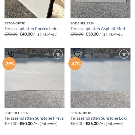
BETONOPTIK
BODENFLIESEN
Terassenplatten Porcea Indus
Terassenplatten Asphalt Mud
Ursprünglicher
Aktueller
Ursprünglicher
Aktueller
€
70,00
€
40,00
€
70,00
€
38,00
/m2 (inkl. MwSt.)
/m2 (inkl. MwSt.)
Preis
Preis
Preis
Preis
war:
ist:
war:
ist:
€70,00
€40,00.
€70,00
€38,00.
-29%
-47%
BODENFLIESEN
BETONOPTIK
Terassenplatten Sunstone Freya
Terassenplatten Sunstone Loki
Ursprünglicher
Aktueller
Ursprünglicher
Aktueller
€
70,00
€
50,00
€
68,00
€
36,00
/m2 (inkl. MwSt.)
/m2 (inkl. MwSt.)
Preis
Preis
Preis
Preis
war:
ist:
war:
ist: