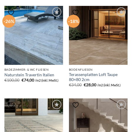
€47,00
€38,00.
€55,00
€40,00.
-26%
-18%
BADEZIMMER- & WC FLIESEN
BODENFLIESEN
Terassenplatten Loft Taupe
Naturstein Travertin Italien
80×80 2cm
Ursprünglicher
Aktueller
€
100,00
€
74,00
/m2 (inkl. MwSt.)
Preis
Preis
Ursprünglicher
Aktueller
€
34,00
€
28,00
/m2 (inkl. MwSt.)
war:
ist:
Preis
Preis
€100,00
€74,00.
war:
ist:
€34,00
€28,00.