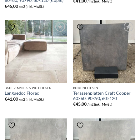
60×60, 90×90, 60×120 (Kopie)
€
41,00
/m2 (inkl. MwSt.)
€
45,00
/m2 (inkl. MwSt.)
BADEZIMMER- & WC FLIESEN
BODENFLIESEN
Terassenplatten Craft Cooper
Languedoc Florac
60×60, 90×90, 60×120
€
41,00
/m2 (inkl. MwSt.)
€
45,00
/m2 (inkl. MwSt.)