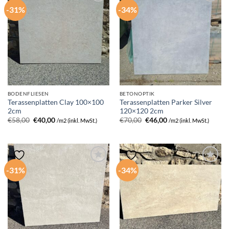
-31%
-34%
BODENFLIESEN
BETONOPTIK
Terassenplatten Clay 100×100
Terassenplatten Parker Silver
2cm
120×120 2cm
Ursprünglicher
Aktueller
Ursprünglicher
Aktueller
€
58,00
€
40,00
€
70,00
€
46,00
/m2 (inkl. MwSt.)
/m2 (inkl. MwSt.)
Preis
Preis
Preis
Preis
war:
ist:
war:
ist:
€58,00
€40,00.
€70,00
€46,00.
-31%
-34%