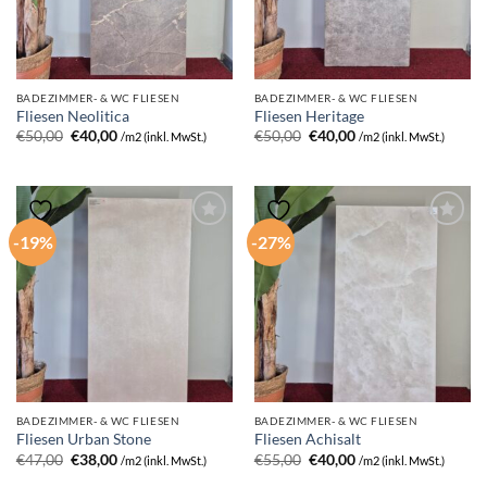
BADEZIMMER- & WC FLIESEN
BADEZIMMER- & WC FLIESEN
Fliesen Neolitica
Fliesen Heritage
Ursprünglicher
Aktueller
Ursprünglicher
Aktueller
€
50,00
€
40,00
€
50,00
€
40,00
/m2 (inkl. MwSt.)
/m2 (inkl. MwSt.)
Preis
Preis
Preis
Preis
war:
ist:
war:
ist:
€50,00
€40,00.
€50,00
€40,00.
-19%
-27%
BADEZIMMER- & WC FLIESEN
BADEZIMMER- & WC FLIESEN
Fliesen Urban Stone
Fliesen Achisalt
Ursprünglicher
Aktueller
Ursprünglicher
Aktueller
€
47,00
€
38,00
€
55,00
€
40,00
/m2 (inkl. MwSt.)
/m2 (inkl. MwSt.)
Preis
Preis
Preis
Preis
war:
ist:
war:
ist: