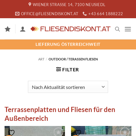
Zum
WIENER STRASSE 14, 7100 NEUSIEDL
Inhalt
OFFICE@FLIESENDISKONT.AT
+43 664 1888222
springen
LIEFERUNG ÖSTERREICHWEIT
ART
/
OUTDOOR / TERASSEN FLIESEN
FILTER
Terrassenplatten und Fliesen für den
Außenbereich