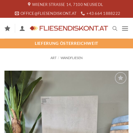
Zum
WIENER STRASSE 14, 7100 NEUSIEDL
Inhalt
OFFICE@FLIESENDISKONT.AT
+43 664 1888222
springen
LIEFERUNG ÖSTERREICHWEIT
ART
/
WANDFLIESEN
SPEICHERN