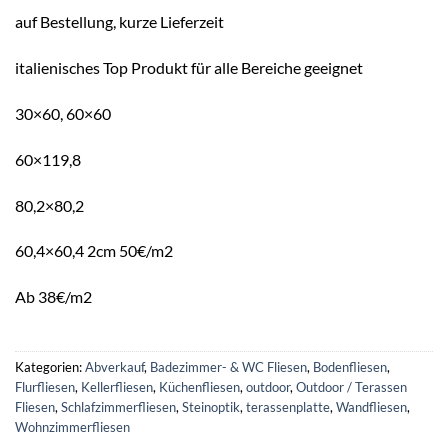
auf Bestellung, kurze Lieferzeit
italienisches Top Produkt für alle Bereiche geeignet
30×60, 60×60
60×119,8
80,2×80,2
60,4×60,4 2cm 50€/m2
Ab 38€/m2
Kategorien:
Abverkauf
,
Badezimmer- & WC Fliesen
,
Bodenfliesen
,
Flurfliesen
,
Kellerfliesen
,
Küchenfliesen
,
outdoor
,
Outdoor / Terassen
Fliesen
,
Schlafzimmerfliesen
,
Steinoptik
,
terassenplatte
,
Wandfliesen
,
Wohnzimmerfliesen