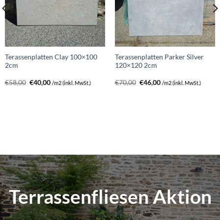
Terassenplatten Clay 100×100
Terassenplatten Parker Silver
2cm
120×120 2cm
Ursprünglicher
Aktueller
Ursprünglicher
Aktueller
€
58,00
€
40,00
€
70,00
€
46,00
/m2 (inkl. MwSt.)
/m2 (inkl. MwSt.)
Preis
Preis
Preis
Preis
war:
ist:
war:
ist:
€58,00
€40,00.
€70,00
€46,00.
Terrassenfliesen Aktion