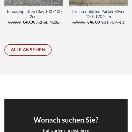
Terassenplatten Clay 100×100
Terassenplatten Parker Silver
2cm
120×120 2cm
Ursprünglicher
Aktueller
Ursprünglicher
Aktueller
€
58,00
€
40,00
€
70,00
€
46,00
/m2 (inkl. MwSt.)
/m2 (inkl. MwSt.)
Preis
Preis
Preis
Preis
war:
ist:
war:
ist:
€58,00
€40,00.
€70,00
€46,00.
ALLE ANSEHEN
Wonach suchen Sie?
Kategorien durchstöbern