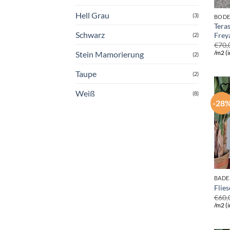
Hell Grau
(3)
BODE
Tera
Schwarz
Frey
(2)
€
70,
Stein Mamorierung
/m2 (i
(2)
Taupe
(2)
Weiß
(8)
-28
BADE
Flie
€
60,
/m2 (i