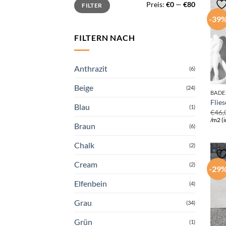
Min.
Max.
Preis:
€0
—
€80
FILTER
Preis
Preis
-39
FILTERN NACH
Anthrazit
(6)
Beige
(24)
BADE
Flie
Blau
(1)
€
46,
/m2 (i
Braun
(6)
Chalk
(2)
Cream
(2)
-29
Elfenbein
(4)
Grau
(34)
Grün
(1)