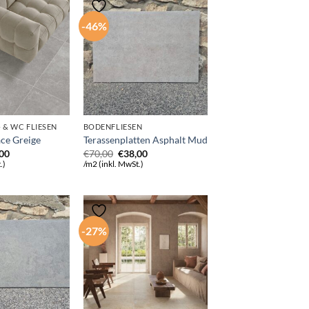
-46%
 & WC FLIESEN
BODENFLIESEN
ace Greige
Terassenplatten Asphalt Mud
rünglicher
Aktueller
Ursprünglicher
Aktueller
,00
€
70,00
€
38,00
s
Preis
Preis
Preis
.)
/m2 (inkl. MwSt.)
ist:
war:
ist:
00
€28,00.
€70,00
€38,00.
-27%