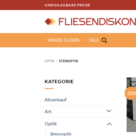
Zum
UNSCHLAGBARE PREISE
Inhalt
springen
UNSERE FLIESEN
SALE
OPTIK
/
STEINOPTIK
KATEGORIE
-31
Abverkauf
Art
Optik
Betonoptik