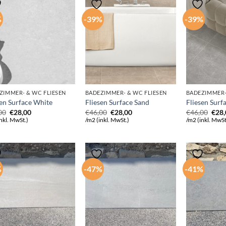
%
-39%
-39%
ZIMMER- & WC FLIESEN
BADEZIMMER- & WC FLIESEN
BADEZIMMER-
sen Surface White
Fliesen Surface Sand
Fliesen Surf
Ursprünglicher
Aktueller
Ursprünglicher
Aktueller
Ursp
00
€
28,00
€
46,00
€
28,00
€
46,00
€
28
Preis
Preis
Preis
Preis
Prei
nkl. MwSt.)
/m2 (inkl. MwSt.)
/m2 (inkl. MwSt
war:
ist:
war:
ist:
war:
€46,00
€28,00.
€46,00
€28,00.
€46,
%
-47%
-41%