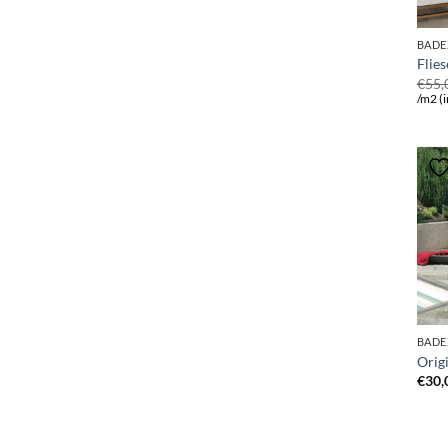
BADE
Flie
€
55,
/m2 (i
BADE
Orig
€
30,