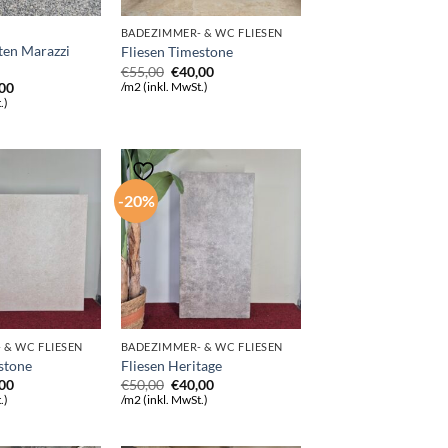
BADEZIMMER- & WC FLIESEN
ten Marazzi
Fliesen Timestone
Ursprünglicher
Aktueller
€
55,00
€
40,00
Preis
Preis
rünglicher
Aktueller
,00
/m2 (inkl. MwSt.)
war:
ist:
s
Preis
.)
€55,00
€40,00.
ist:
00
€40,00.
-20%
 & WC FLIESEN
BADEZIMMER- & WC FLIESEN
stone
Fliesen Heritage
rünglicher
Aktueller
Ursprünglicher
Aktueller
,00
€
50,00
€
40,00
s
Preis
Preis
Preis
.)
/m2 (inkl. MwSt.)
ist:
war:
ist:
00
€39,00.
€50,00
€40,00.