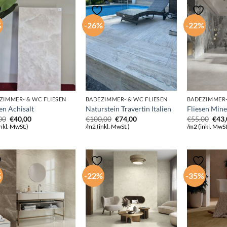
%
-26%
-22%
ZIMMER- & WC FLIESEN
BADEZIMMER- & WC FLIESEN
BADEZIMMER-
en Achisalt
Naturstein Travertin Italien
Fliesen Mine
Ursprünglicher
Aktueller
Ursprünglicher
Aktueller
Ursp
00
€
40,00
€
100,00
€
74,00
€
55,00
€
43
Preis
Preis
Preis
Preis
Prei
nkl. MwSt.)
/m2 (inkl. MwSt.)
/m2 (inkl. MwSt
war:
ist:
war:
ist:
war:
€55,00
€40,00.
€100,00
€74,00.
€55,
%
-22%
-35%