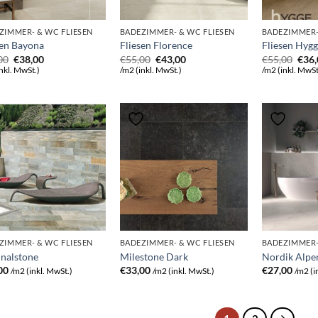
ZIMMER- & WC FLIESEN
BADEZIMMER- & WC FLIESEN
BADEZIMMER-
sen Bayona
Fliesen Florence
Fliesen Hyg
Ursprünglicher
Aktueller
Ursprünglicher
Aktueller
Ursp
00
€
38,00
€
55,00
€
43,00
€
55,00
€
36
Preis
Preis
Preis
Preis
Prei
nkl. MwSt.)
/m2 (inkl. MwSt.)
/m2 (inkl. MwSt
war:
ist:
war:
ist:
war:
€55,00
€38,00.
€55,00
€43,00.
€55,
ZIMMER- & WC FLIESEN
BADEZIMMER- & WC FLIESEN
BADEZIMMER-
inalstone
Milestone Dark
Nordik Alpe
00
€
33,00
€
27,00
/m2 (inkl. MwSt.)
/m2 (inkl. MwSt.)
/m2 (i