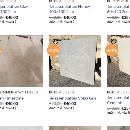
NFLIESEN
BODENFLIESEN
BETONOPTIK
ssenplatten Clay
Terassenplatten Honey
Terassenpla
×100 2cm
100×100 2cm
60×120 2cm
Ursprünglicher
Aktueller
Ursprünglicher
Aktueller
Ursp
00
€
40,00
€
58,00
€
40,00
€
58,00
€
38
Preis
Preis
Preis
Preis
Prei
nkl. MwSt.)
/m2 (inkl. MwSt.)
/m2 (inkl. MwSt
war:
ist:
war:
ist:
war:
€58,00
€40,00.
€58,00
€40,00.
€58,
%
-43%
-64%
ZIMMER- & WC FLIESEN
BODENFLIESEN
BODENFLIESE
Terassenpla
sen Timestone
Terassenplatten Volga Gris
Cementi
Ursprünglicher
Aktueller
Ursprünglicher
Aktueller
00
€
40,00
€
70,00
€
40,00
Preis
Preis
Preis
Preis
Ursp
€
70,00
€
25
nkl. MwSt.)
/m2 (inkl. MwSt.)
war:
ist:
war:
ist:
Prei
/m2 (inkl. MwSt
€60,00
€40,00.
€70,00
€40,00.
war:
€70,