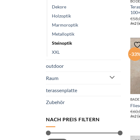
BODE
Dekore
Tera
100
Holzoptik
€
58,
/m2 (i
Marmoroptik
Metalloptik
Steinoptik
XXL
-33
outdoor
Raum
terassenplatte
BADE
Zubehör
Flie
€
60,
/m2 (i
NACH PREIS FILTERN