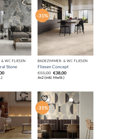
-31%
 & WC FLIESEN
BADEZIMMER- & WC FLIESEN
ral Stone
Fliesen Concept
rünglicher
Aktueller
Ursprünglicher
Aktueller
,00
€
55,00
€
38,00
s
Preis
Preis
Preis
.)
/m2 (inkl. MwSt.)
ist:
war:
ist:
00
€43,00.
€55,00
€38,00.
-31%