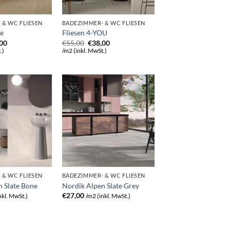
 & WC FLIESEN
BADEZIMMER- & WC FLIESEN
ge
Fliesen 4-YOU
rünglicher
Aktueller
Ursprünglicher
Aktueller
,00
€
55,00
€
38,00
s
Preis
Preis
Preis
.)
/m2 (inkl. MwSt.)
ist:
war:
ist:
00
€36,00.
€55,00
€38,00.
 & WC FLIESEN
BADEZIMMER- & WC FLIESEN
n Slate Bone
Nordik Alpen Slate Grey
€
27,00
nkl. MwSt.)
/m2 (inkl. MwSt.)