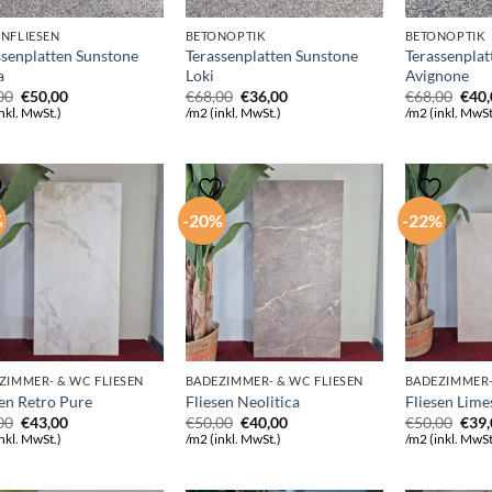
NFLIESEN
BETONOPTIK
BETONOPTIK
ssenplatten Sunstone
Terassenplatten Sunstone
Terassenplat
a
Loki
Avignone
Ursprünglicher
Aktueller
Ursprünglicher
Aktueller
Ursp
00
€
50,00
€
68,00
€
36,00
€
68,00
€
40
Preis
Preis
Preis
Preis
Prei
nkl. MwSt.)
/m2 (inkl. MwSt.)
/m2 (inkl. MwSt
war:
ist:
war:
ist:
war:
€70,00
€50,00.
€68,00
€36,00.
€68,
%
-20%
-22%
ZIMMER- & WC FLIESEN
BADEZIMMER- & WC FLIESEN
BADEZIMMER-
sen Retro Pure
Fliesen Neolitica
Fliesen Lime
Ursprünglicher
Aktueller
Ursprünglicher
Aktueller
Ursp
00
€
43,00
€
50,00
€
40,00
€
50,00
€
39
Preis
Preis
Preis
Preis
Prei
nkl. MwSt.)
/m2 (inkl. MwSt.)
/m2 (inkl. MwSt
war:
ist:
war:
ist:
war:
€60,00
€43,00.
€50,00
€40,00.
€50,