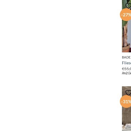
-27
BADE
Flies
€
55,
/m2 (i
-31