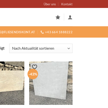
Über uns
Kontakt
E@FLIESENDISKONT.AT
+43 664 1888222
Nach
igt
Aktualität
sortiert
-43%