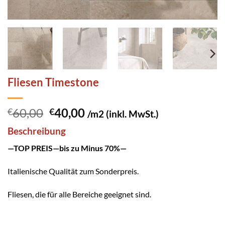
Fliesen Timestone
Ursprünglicher
Aktueller
60,00
40,00
€
€
/m2 (inkl. MwSt.)
Preis
Preis
Beschreibung
war:
ist:
€60,00
€40,00.
—TOP PREIS—bis zu Minus 70%—
Italienische Qualität zum Sonderpreis.
Fliesen, die für alle Bereiche geeignet sind.