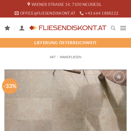
Zum
WIENER STRASSE 14, 7100 NEUSIEDL
Inhalt
OFFICE@FLIESENDISKONT.AT
+43 664 1888222
springen
LIEFERUNG ÖSTERREICHWEIT
ART
/
WANDFLIESEN
-33%
SPEICHERN