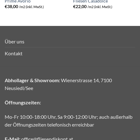
Prime Avorio
Fliesen Casadolce
€
38,00
€
22,00
/m2 (inkl. MwSt.)
/m2 (inkl. MwSt.)
Über uns
Kontakt
Abhollager & Showroom:
Wienerstrasse 14, 7100
Neusiedl/See
Öffnungszeiten:
Mo-Fr 10:00-18:00 Uhr, Sa 9:00-12:00 Uhr; auch außerhalb
der Öffnungszeiten telefonisch erreichbar
E-Mail:
office@fliesendiskont.at