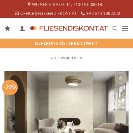
Zum
WIENER STRASSE 14, 7100 NEUSIEDL
Inhalt
OFFICE@FLIESENDISKONT.AT
+43 664 1888222
springen
LIEFERUNG ÖSTERREICHWEIT
ART
/
WANDFLIESEN
-22%