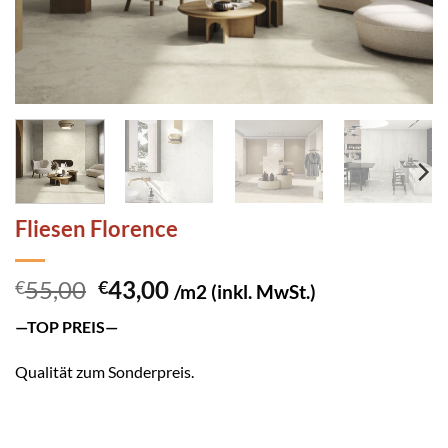
Fliesen Florence
Ursprünglicher
Aktueller
55,00
43,00
€
€
/m2 (inkl. MwSt.)
Preis
Preis
—TOP PREIS—
war:
ist:
€55,00
€43,00.
Qualität zum Sonderpreis.