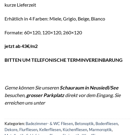
kurze Lieferzeit
Erhätlich in 4 Farben: Miele, Grigio, Beige, Bianco
Formate: 60×120, 120×120, 260×120
jetzt ab 43€/m2
BITTEN UM TELEFONISCHE TERMINVEREINBARUNG
Gerne können Sie unseren
Schauraum in Neusiedl/See
besuchen,
grosser Parkplatz
direkt vor dem Eingang. Sie
erreichen uns unter
Kategorien:
Badezimmer- & WC Fliesen
,
Betonoptik
,
Bodenfliesen
,
Dekore
,
Flurfliesen
,
Kellerfliesen
,
Küchenfliesen
,
Marmoroptik
,