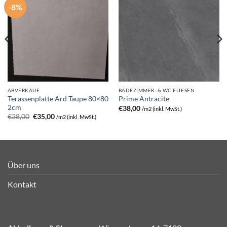
-8%
ABVERKAUF
BADEZIMMER- & WC FLIESEN
Terassenplatte Ard Taupe 80×80
Prime Antracite
2cm
€
38,00
/m2 (inkl. MwSt.)
Ursprünglicher
Aktueller
€
38,00
€
35,00
/m2 (inkl. MwSt.)
Preis
Preis
war:
ist:
€38,00
€35,00.
Über uns
Kontakt