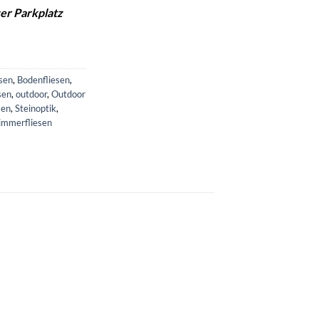
er Parkplatz
sen
,
Bodenfliesen
,
sen
,
outdoor
,
Outdoor
sen
,
Steinoptik
,
mmerfliesen