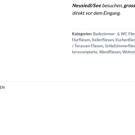
Neusiedl/See
besuchen,
gross
direkt vor dem Eingang.
Kategorien:
Badezimmer- & WC Flie
Flurfliesen
,
Kellerfliesen
,
Küchenflie
/ Terassen Fliesen
,
Schlafzimmerflie
terassenplatte
,
Wandfliesen
,
Wohnzi
NEN