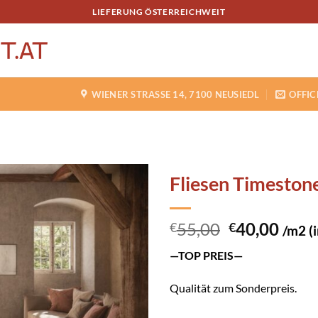
LIEFERUNG ÖSTERREICHWEIT
WIENER STRASSE 14, 7100 NEUSIEDL
OFFIC
Fliesen Timeston
SPEICHERN
Ursprüngli
Aktu
55,00
40,00
€
€
/m2 (
Preis
Preis
—TOP PREIS—
war:
ist:
€55,00
€40,
Qualität zum Sonderpreis.