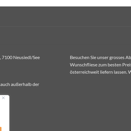
war:
ist:
€30,00
€25,00.
, 7100 Neusiedl/See
Besuchen Sie unser grosses Abh
Wunschfliese zum besten Preis
österreichweit liefern lassen.
 auch außerhalb der