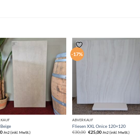
-17%
RKAUF
ABVERKAUF
 Beige
Fliesen XXL Onice 120×120
Ursprünglicher
Aktueller
00
€
30,00
€
25,00
/m2 (inkl. MwSt.)
/m2 (inkl. MwSt.)
Preis
Preis