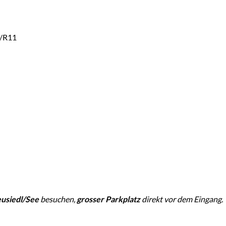
9/R11
usiedl/See
besuchen,
grosser Parkplatz
direkt vor dem Eingang.