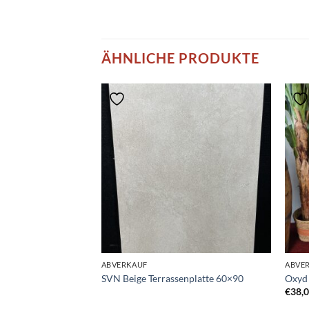
ÄHNLICHE PRODUKTE
ABVERKAUF
ABVE
SVN Beige Terrassenplatte 60×90
Oxyd
€
38,
t.)