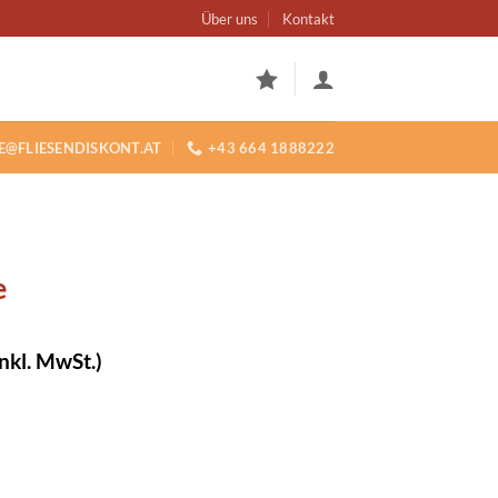
Über uns
Kontakt
E@FLIESENDISKONT.AT
+43 664 1888222
e
cher
eller
inkl. MwSt.)
00.