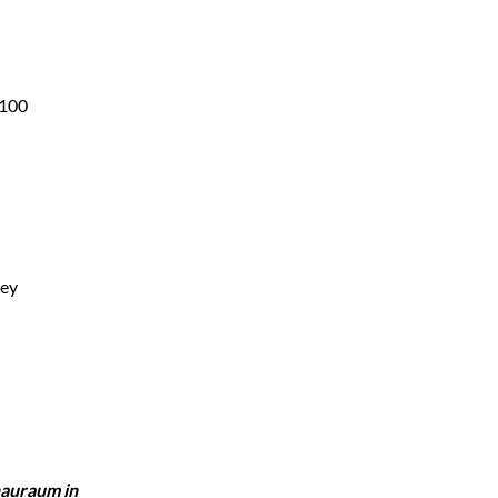
×100
rey
auraum in