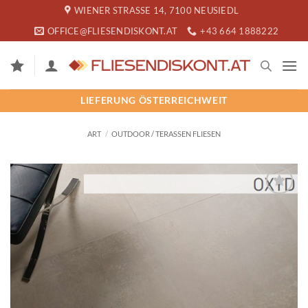
Zum
WIENER STRASSE 14, 7100 NEUSIEDL
Inhalt
OFFICE@FLIESENDISKONT.AT
+43 664 1888222
springen
LIEFERUNG ÖSTERREICHWEIT
ART
/
OUTDOOR / TERASSEN FLIESEN
SPEICHERN