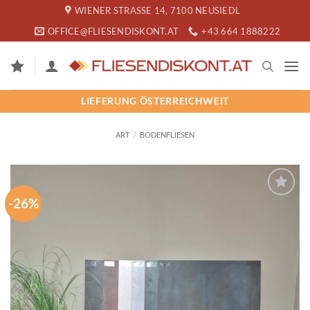
Zum
WIENER STRASSE 14, 7100 NEUSIEDL
Inhalt
OFFICE@FLIESENDISKONT.AT
+43 664 1888222
springen
LIEFERUNG ÖSTERREICHWEIT
ART
/
BODENFLIESEN
-26%
SPEICHERN