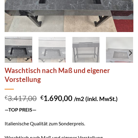
Waschtisch nach Maß und eigener
Vorstellung
Ursprünglicher
Aktueller
3.417,00
1.690,00
€
€
/m2 (inkl. MwSt.)
Preis
Preis
—TOP PREIS—
war:
ist:
€3.417,00
€1.690,00.
Italienische Qualität zum Sonderpreis.
Waschtisch nach Maß und eigener Vorstellung