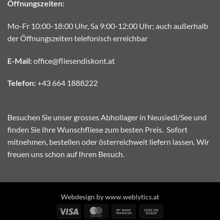
Öffnungszeiten:
Mo-Fr 10:00-18:00 Uhr, Sa 9:00-12:00 Uhr; auch außerhalb
der Öffnungszeiten telefonisch erreichbar
E-Mail:
office@fliesendiskont.at
Telefon:
+43 664 1888222
Besuchen Sie unser grosses Abhollager in Neusiedl/See und
finden Sie Ihre Wunschfliese zum besten Preis. Sofort
mitnehmen, bestellen oder österreichweit liefern lassen. Wir
freuen uns schon auf Ihren Besuch.
Webdesign by www.weblytics.at
Visa
MasterCard
Bank
Cash