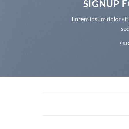
SIGNUP 
Lorem ipsum dolor sit 
se
(ins