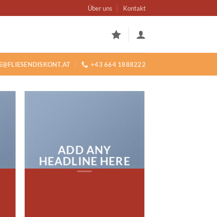
Über uns
Kontakt
E@FLIESENDISKONT.AT
+43 664 1888222
ADD ANY
HEADLINE HERE