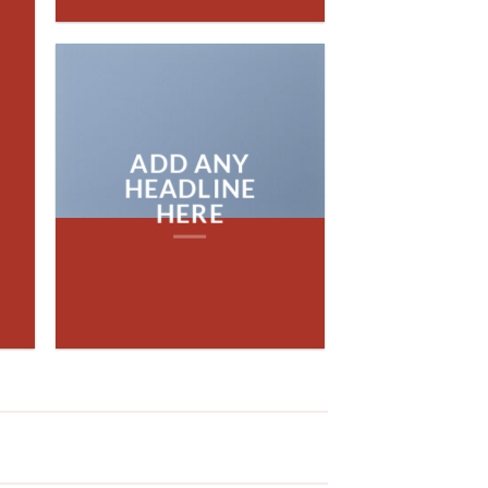
E
ADD ANY
HEADLINE
HERE