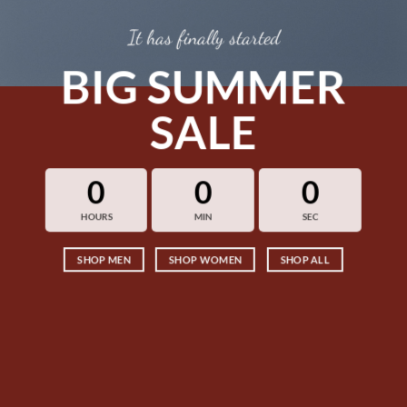
It has finally started
BIG SUMMER
SALE
0
0
0
HOURS
MIN
SEC
SHOP MEN
SHOP WOMEN
SHOP ALL