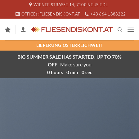
Zum
WIENER STRASSE 14, 7100 NEUSIEDL
Inhalt
OFFICE@FLIESENDISKONT.AT
+43 664 1888222
springen
LIEFERUNG ÖSTERREICHWEIT
BIG SUMMER SALE HAS STARTED. UP TO 70%
OFF
Make sure you
0
hours
0
min
0
sec