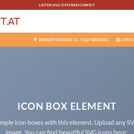
LIEFERUNG ÖSTERREICHWEIT
WIENER STRASSE 14, 7100 NEUSIEDL
OFFIC
ICON BOX ELEMENT
imple icon boxes with this element. Upload any SV
image. You can find beautiful SVG icons here: