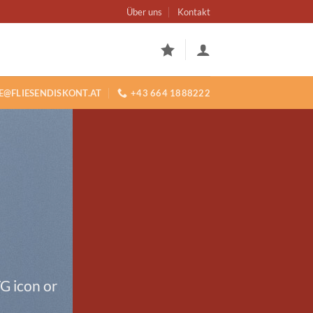
Über uns
Kontakt
E@FLIESENDISKONT.AT
+43 664 1888222
G icon or