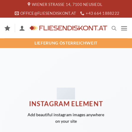
Zum
WIENER STRASSE 14, 7100 NEUSIEDL
Inhalt
OFFICE@FLIESENDISKONT.AT
+43 664 1888222
springen
LIEFERUNG ÖSTERREICHWEIT
INSTAGRAM ELEMENT
Add beautiful instagram images anywhere
on your site