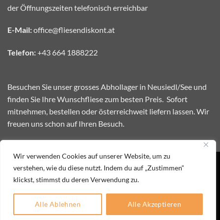
der Öffnungszeiten telefonisch erreichbar
E-Mail:
office@fliesendiskont.at
Telefon:
+43 664 1888222
Besuchen Sie unser grosses Abhollager in Neusiedl/See und
finden Sie Ihre Wunschfliese zum besten Preis. Sofort
mitnehmen, bestellen oder österreichweit liefern lassen. Wir
freuen uns schon auf Ihren Besuch.
Wir verwenden Cookies auf unserer Website, um zu
Webdesign by www.weblytics.at
verstehen, wie du diese nutzt. Indem du auf „Zustimmen“
klickst, stimmst du deren Verwendung zu.
Visa
MasterCard
Bank
Cash
Transfer
on
IMPRESSUM
KONTAKT
DATENSCHUTZERKLÄRUNG
Pickup
Alle Ablehnen
Alle Akzeptieren
Copyright 2026 ©
Fliesendiskont