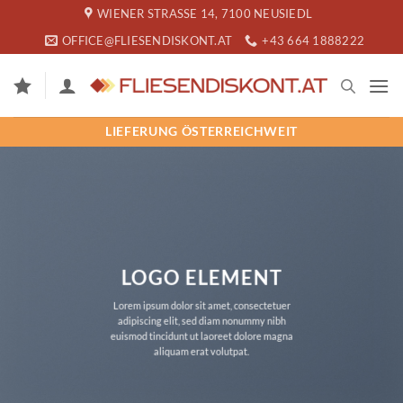
Zum
WIENER STRASSE 14, 7100 NEUSIEDL
Inhalt
OFFICE@FLIESENDISKONT.AT
+43 664 1888222
springen
LIEFERUNG ÖSTERREICHWEIT
LOGO ELEMENT
Lorem ipsum dolor sit amet, consectetuer
adipiscing elit, sed diam nonummy nibh
euismod tincidunt ut laoreet dolore magna
aliquam erat volutpat.