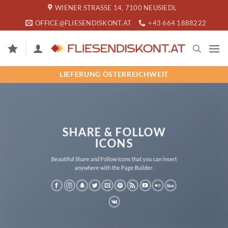
Zum
WIENER STRASSE 14, 7100 NEUSIEDL
Inhalt
OFFICE@FLIESENDISKONT.AT
+43 664 1888222
springen
LIEFERUNG ÖSTERREICHWEIT
SHARE & FOLLOW
ICONS
Beautiful Share and Follow Icons that you can insert
anywhere with the Page Builder.