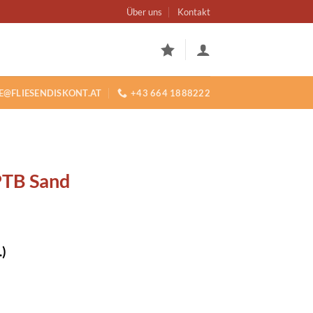
Über uns
Kontakt
E@FLIESENDISKONT.AT
+43 664 1888222
PTB Sand
.)