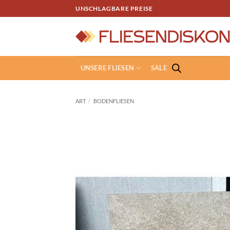
Zum
UNSCHLAGBARE PREISE
Inhalt
springen
UNSERE FLIESEN
SALE
ART
/
BODENFLIESEN