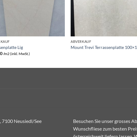
RKAUF
ABVERKAUF
senplatte Lig
Mount Trevi Terrassenplatte 100×
00
/m2 (inkl. MwSt.)
, 7100 Neusiedl/See
Besuchen Sie unser grosses Abh
Wunschfliese zum besten Preis
österreichweit liefern lassen.