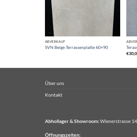
FLIESEN
ABVERKAUF
ABVE
SVN Beige Terrassenplatte 60×90
Teras
€
30,
t.)
Über uns
Kontakt
Abhollager & Showroom:
Wienerstrasse 14
Öffnungszeiten: