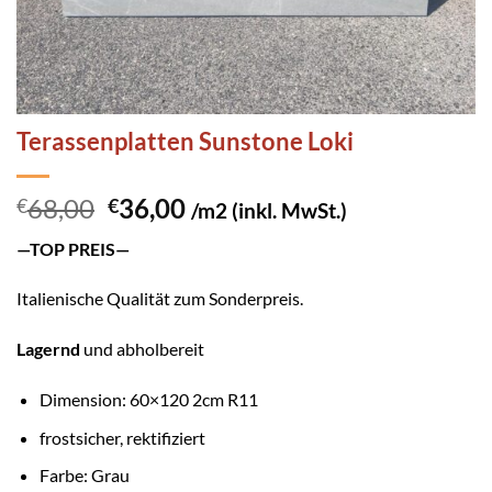
Terassenplatten Sunstone Loki
Ursprünglicher
Aktueller
68,00
36,00
€
€
/m2 (inkl. MwSt.)
Preis
Preis
—TOP PREIS—
war:
ist:
€68,00
€36,00.
Italienische Qualität zum Sonderpreis.
Lagernd
und abholbereit
Dimension: 60×120 2cm R11
frostsicher, rektifiziert
Farbe: Grau