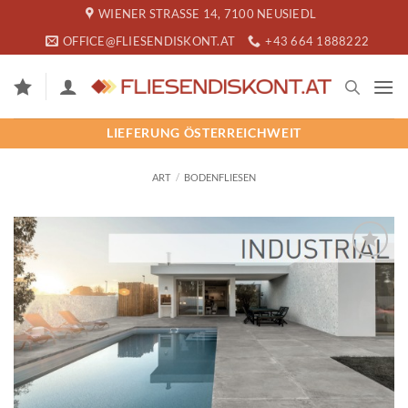
Zum
WIENER STRASSE 14, 7100 NEUSIEDL
Inhalt
OFFICE@FLIESENDISKONT.AT
+43 664 1888222
springen
LIEFERUNG ÖSTERREICHWEIT
ART
/
BODENFLIESEN
SPEICHERN