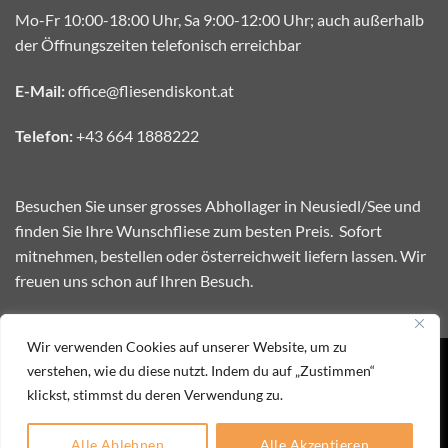
Mo-Fr 10:00-18:00 Uhr, Sa 9:00-12:00 Uhr; auch außerhalb
der Öffnungszeiten telefonisch erreichbar
E-Mail:
office@fliesendiskont.at
Telefon:
+43 664 1888222
Besuchen Sie unser grosses Abhollager in Neusiedl/See und
finden Sie Ihre Wunschfliese zum besten Preis. Sofort
mitnehmen, bestellen oder österreichweit liefern lassen. Wir
freuen uns schon auf Ihren Besuch.
Wir verwenden Cookies auf unserer Website, um zu
Webdesign by www.weblytics.at
verstehen, wie du diese nutzt. Indem du auf „Zustimmen“
klickst, stimmst du deren Verwendung zu.
Visa
MasterCard
Bank
Cash
Transfer
on
IMPRESSUM
KONTAKT
DATENSCHUTZERKLÄRUNG
Pickup
Alle Ablehnen
Alle Akzeptieren