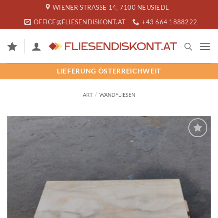
Zum
WIENER STRASSE 14, 7100 NEUSIEDL
Inhalt
OFFICE@FLIESENDISKONT.AT
+43 664 1888222
springen
LIEFERUNG ÖSTERREICHWEIT
ART
/
WANDFLIESEN
SPEICHERN