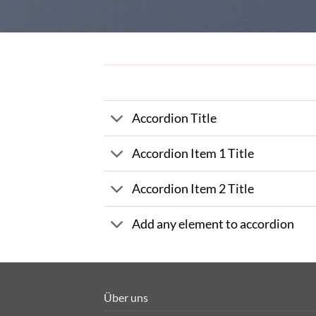
Accordion Title
Accordion Item 1 Title
Accordion Item 2 Title
Add any element to accordion
Über uns