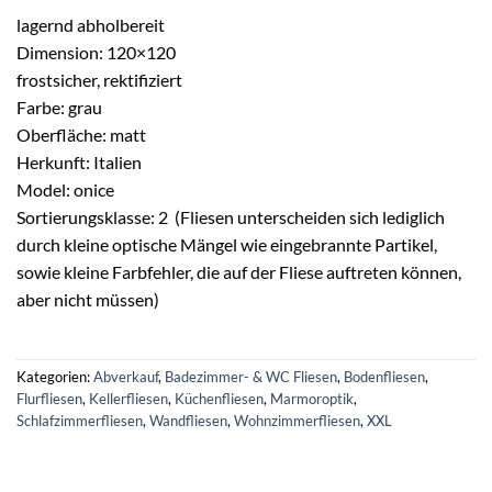
Preis
Preis
lagernd abholbereit
war:
ist:
Dimension: 120×120
€30,00
€25,00.
frostsicher, rektifiziert
Farbe: grau
Oberfläche: matt
Herkunft: Italien
Model: onice
Sortierungsklasse: 2 (Fliesen unterscheiden sich lediglich
durch kleine optische Mängel wie eingebrannte Partikel,
sowie kleine Farbfehler, die auf der Fliese auftreten können,
aber nicht müssen)
Kategorien:
Abverkauf
,
Badezimmer- & WC Fliesen
,
Bodenfliesen
,
Flurfliesen
,
Kellerfliesen
,
Küchenfliesen
,
Marmoroptik
,
Schlafzimmerfliesen
,
Wandfliesen
,
Wohnzimmerfliesen
,
XXL