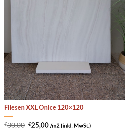
Fliesen XXL Onice 120×120
Ursprünglicher
Aktueller
30,00
25,00
€
€
/m2 (inkl. MwSt.)