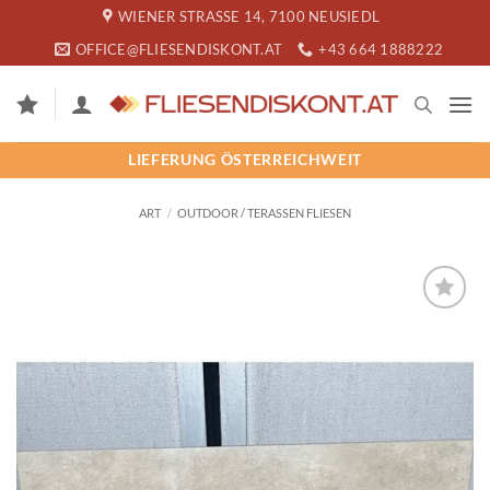
Zum
WIENER STRASSE 14, 7100 NEUSIEDL
Inhalt
OFFICE@FLIESENDISKONT.AT
+43 664 1888222
springen
LIEFERUNG ÖSTERREICHWEIT
ART
/
OUTDOOR / TERASSEN FLIESEN
SPEICHERN