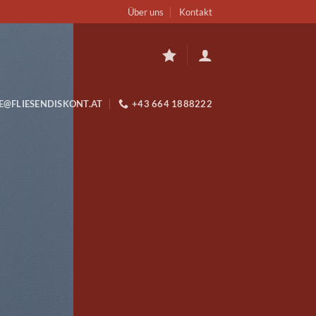
Über uns
Kontakt
E@FLIESENDISKONT.AT
+43 664 1888222