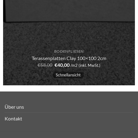
BODENFLIESEN
Terassenplatten Clay 100×100 2cm
Ursprünglicher
Aktueller
€
58,00
€
40,00
/m2 (inkl. MwSt.)
Preis
Preis
war:
ist:
Schnellansicht
€58,00
€40,00.
Über uns
Kontakt