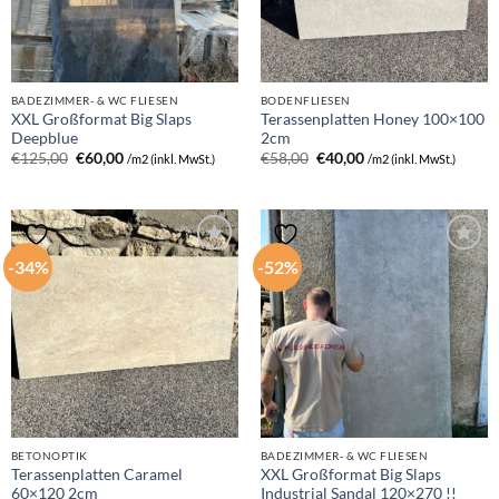
BADEZIMMER- & WC FLIESEN
BODENFLIESEN
XXL Großformat Big Slaps
Terassenplatten Honey 100×100
Deepblue
2cm
Ursprünglicher
Aktueller
Ursprünglicher
Aktueller
€
125,00
€
60,00
€
58,00
€
40,00
/m2 (inkl. MwSt.)
/m2 (inkl. MwSt.)
Preis
Preis
Preis
Preis
war:
ist:
war:
ist:
€125,00
€60,00.
€58,00
€40,00.
-34%
-52%
BETONOPTIK
BADEZIMMER- & WC FLIESEN
Terassenplatten Caramel
XXL Großformat Big Slaps
60×120 2cm
Industrial Sandal 120×270 !!