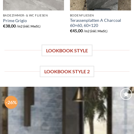
BADEZIMMER- & WC FLIESEN
BODENFLIESEN
Terassenplatten A Charcoal
Prime Grigio
60×60, 60×120
€
38,00
/m2 (inkl. MwSt.)
€
45,00
/m2 (inkl. MwSt.)
LOOKBOOK STYLE
LOOKBOOK STYLE 2
-26%
Speichern