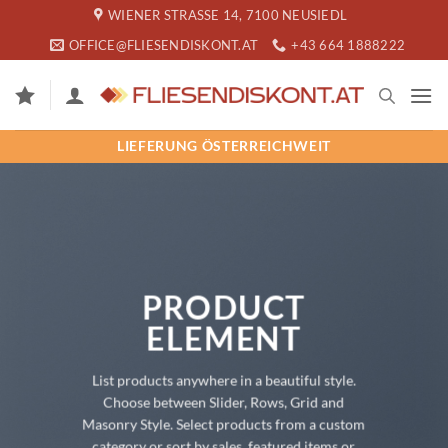
Zum
WIENER STRASSE 14, 7100 NEUSIEDL
Inhalt
OFFICE@FLIESENDISKONT.AT
+43 664 1888222
springen
LIEFERUNG ÖSTERREICHWEIT
PRODUCT
ELEMENT
List products anywhere in a beautiful style.
Choose between Slider, Rows, Grid and
Masonry Style. Select products from a custom
category or sort by sales, featured items or