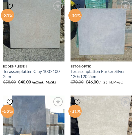
-31%
-34%
BODENFLIESEN
BETONOPTIK
Terassenplatten Clay 100×100
Terassenplatten Parker Silver
2cm
120×120 2cm
Ursprünglicher
Aktueller
Ursprünglicher
Aktueller
€
58,00
€
40,00
€
70,00
€
46,00
/m2 (inkl. MwSt.)
/m2 (inkl. MwSt.)
Preis
Preis
Preis
Preis
war:
ist:
war:
ist:
€58,00
€40,00.
€70,00
€46,00.
-52%
-31%