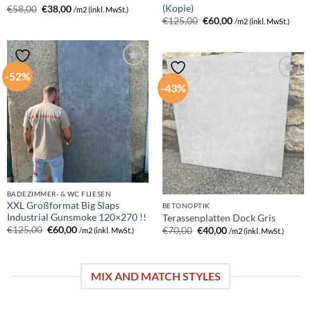
(Kopie)
Ursprünglicher
Aktueller
€
58,00
€
38,00
/m2 (inkl. MwSt.)
Preis
Preis
Ursprünglicher
Aktueller
€
125,00
€
60,00
/m2 (inkl. MwSt.)
war:
ist:
Preis
Preis
€58,00
€38,00.
war:
ist:
€125,00
€60,00.
-52%
-43%
BADEZIMMER- & WC FLIESEN
XXL Großformat Big Slaps
BETONOPTIK
Industrial Gunsmoke 120×270 !!
Terassenplatten Dock Gris
Ursprünglicher
Aktueller
Ursprünglicher
Aktueller
€
125,00
€
60,00
€
70,00
€
40,00
/m2 (inkl. MwSt.)
/m2 (inkl. MwSt.)
Preis
Preis
Preis
Preis
war:
ist:
war:
ist:
€125,00
€60,00.
€70,00
€40,00.
MIX AND MATCH STYLES