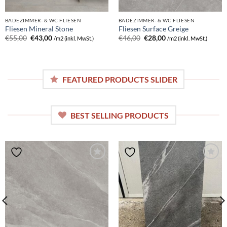
BADEZIMMER- & WC FLIESEN
BADEZIMMER- & WC FLIESEN
Fliesen Mineral Stone
Fliesen Surface Greige
Ursprünglicher
Aktueller
Ursprünglicher
Aktueller
€
55,00
€
43,00
€
46,00
€
28,00
/m2 (inkl. MwSt.)
/m2 (inkl. MwSt.)
Preis
Preis
Preis
Preis
war:
ist:
war:
ist:
€55,00
€43,00.
€46,00
€28,00.
FEATURED PRODUCTS SLIDER
BEST SELLING PRODUCTS