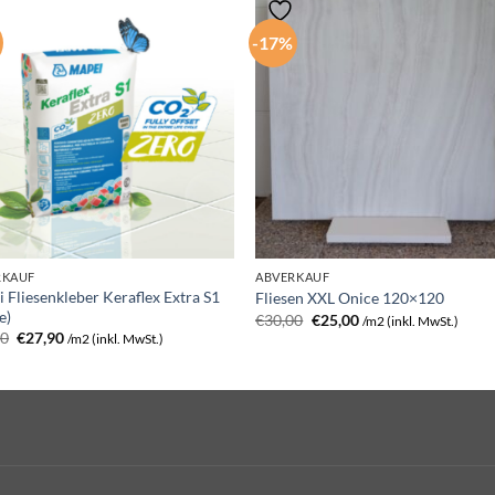
-17%
RKAUF
ABVERKAUF
 Fliesenkleber Keraflex Extra S1
Fliesen XXL Onice 120×120
e)
Ursprünglicher
Aktueller
€
30,00
€
25,00
/m2 (inkl. MwSt.)
Preis
Preis
Ursprünglicher
Aktueller
90
€
27,90
/m2 (inkl. MwSt.)
war:
ist:
Preis
Preis
€30,00
€25,00.
war:
ist:
€32,90
€27,90.