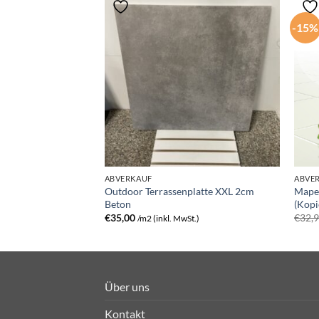
-15%
ABVERKAUF
ABVE
Outdoor Terrassenplatte XXL 2cm
Mapei
platte 2cm Beton
Beton
(Kopi
t.)
€
35,00
€
32,
/m2 (inkl. MwSt.)
Über uns
Kontakt