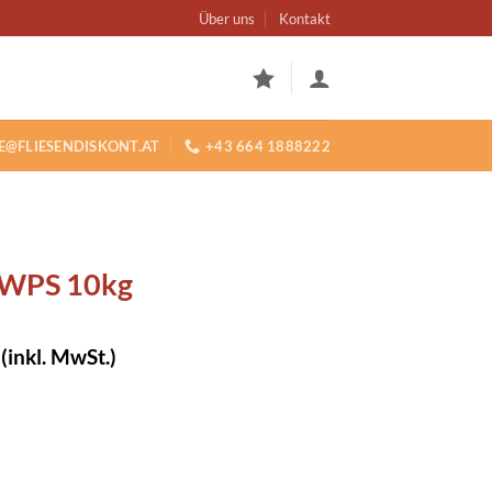
Über uns
Kontakt
E@FLIESENDISKONT.AT
+43 664 1888222
 WPS 10kg
icher
ueller
(inkl. MwSt.)
is
,00.